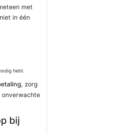
n meteen met
niet in één
nodig hebt.
etaling
, zorg
er onverwachte
p bij