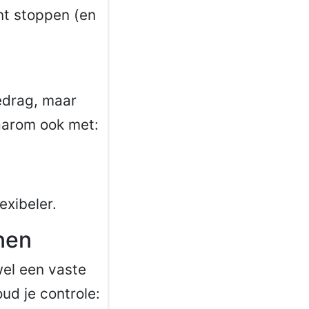
unt stoppen (en
edrag, maar
daarom ook met:
exibeler.
nen
wel een vaste
oud je controle: