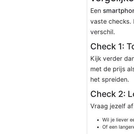
Een
smartphon
vaste checks. 
verschil.
Check 1: To
Kijk verder dan
met de prijs al
het spreiden.
Check 2: Lo
Vraag jezelf af
Wil je liever
Of een langer