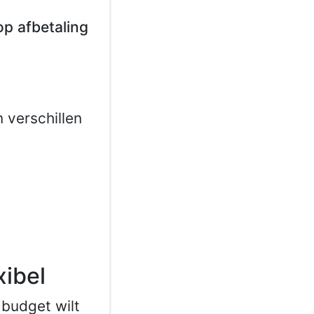
p afbetaling
d
 verschillen
xibel
 budget wilt