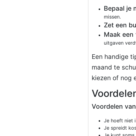
Bepaal je
missen.
Zet een bu
Maak een 
uitgaven verd
Een handige tip
maand te schui
kiezen of nog 
Voordelen
Voordelen van 
Je hoeft niet 
Je spreidt ko
Je kunt soms 