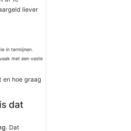
aargeld liever
ie in termijnen.
, vaak met een vaste
et en hoe graag
is dat
ng
. Dat