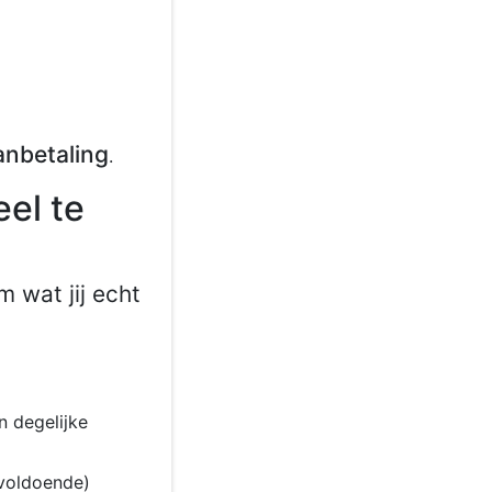
anbetaling
.
eel te
 wat jij echt
n degelijke
 voldoende)