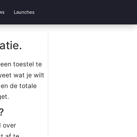
ws
Launches
atie.
een toestel te
weet wat je wilt
 en de totale
get.
?
d over
t af te