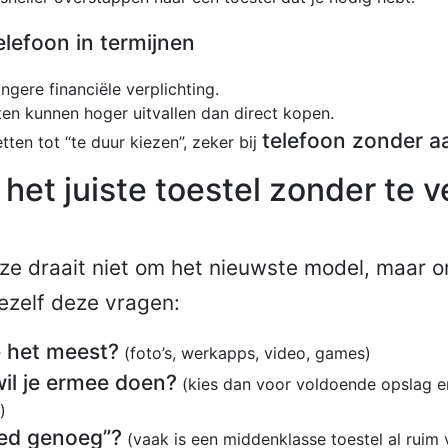
lefoon in termijnen
ngere financiële verplichting.
ten kunnen hoger uitvallen dan direct kopen.
telefoon zonder a
ten tot “te duur kiezen”, zeker bij
 het juiste toestel zonder te v
e draait niet om het nieuwste model, maar om
jezelf deze vragen:
e het meest?
(foto’s, werkapps, video, games)
il je ermee doen?
(kies dan voor voldoende opslag e
)
oed genoeg”?
(vaak is een middenklasse toestel al ruim