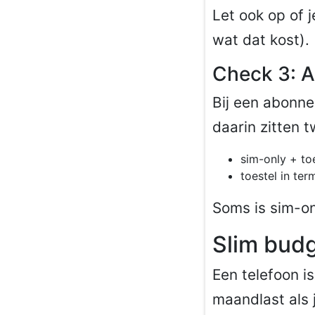
Let ook op of 
wat dat kost).
Check 3: 
Bij een abonn
daarin zitten 
sim-only + to
toestel in te
Soms is sim-o
Slim budg
Een telefoon i
maandlast als 