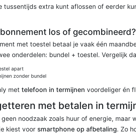
je tussentijds extra kunt aflossen of eerder k
Abonnement los of gecombineerd?
ement met toestel betaal je vaak één maandb
twee onderdelen: bundel + toestel. Vergelijk 
estel apart
rmijnen zonder bundel
nly met
telefoon in termijnen
voordeliger én fl
etteren met betalen in termij
s geen noodzaak zoals huur of energie, maar 
je kiest voor
smartphone op afbetaling
. Zo h