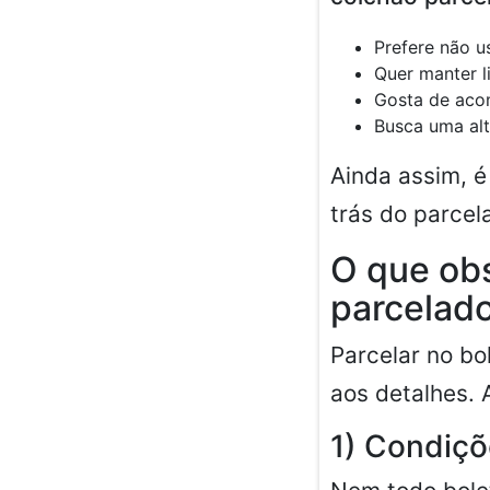
Prefere não u
Quer manter l
Gosta de aco
Busca uma alt
Ainda assim, é
trás do parcel
O que obs
parcelad
Parcelar no bo
aos detalhes. 
1) Condiçõ