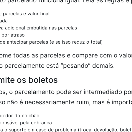
o parcelado funciona igual. Leia as regras e 
 parcelas e valor final
rada
a adicional embutida nas parcelas
s por atraso
de antecipar parcelas (e se isso reduz o total)
some todas as parcelas e compare com o valor 
 o parcelamento está “pesando” demais.
ite os boletos
s, o parcelamento pode ser intermediado por
so não é necessariamente ruim, mas é import
dedor do colchão
ponsável pela cobrança
 o suporte em caso de problema (troca, devolução, bolet