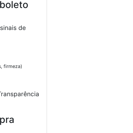
boleto
 sinais de
, firmeza)
Transparência
mpra