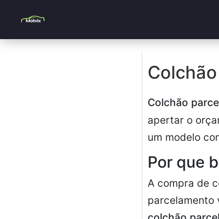
Colchão 
Colchão parce
apertar o orç
um modelo con
Por que b
A compra de co
parcelamento v
colchão parce