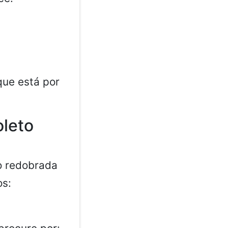
que está por
oleto
o redobrada
os: