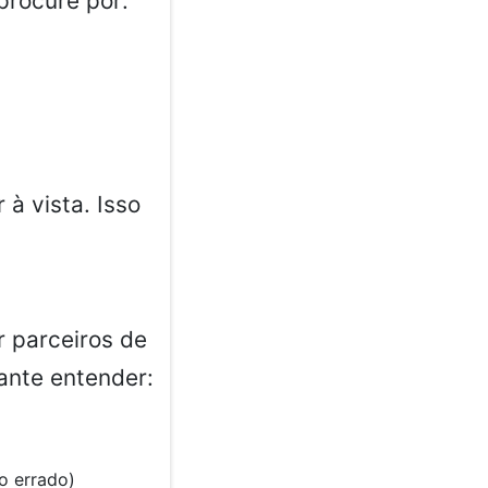
procure por:
à vista. Isso
 parceiros de
ante entender:
o errado)