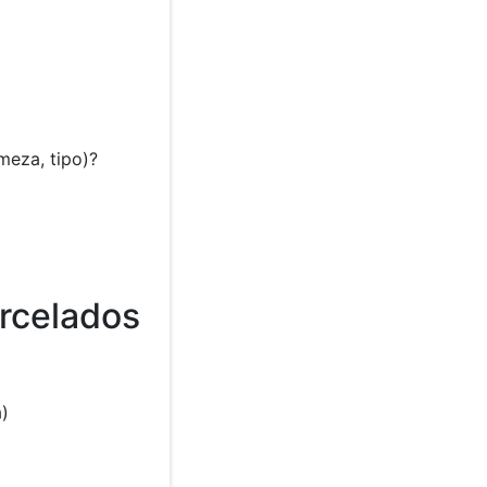
meza, tipo)?
rcelados
a)