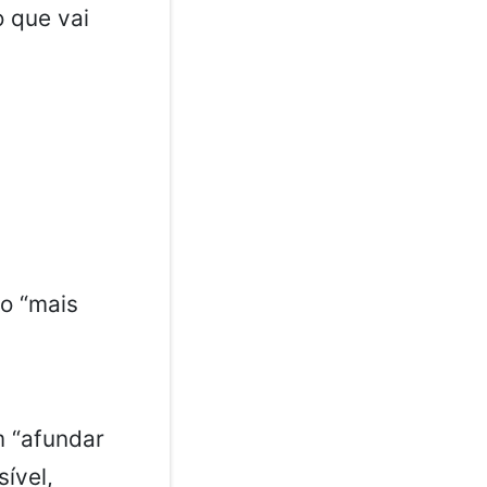
 que vai
o “mais
m “afundar
ível,