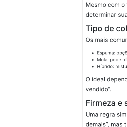
Mesmo com o f
determinar sua 
Tipo de co
Os mais comun
Espuma: opçõe
Mola: pode of
Híbrido: mistu
O ideal depend
vendido”.
Firmeza e 
Uma regra simp
demais”, mas 