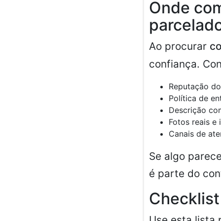
Onde com
parcelad
Ao procurar
co
confiança. Con
Reputação do
Política de e
Descrição com
Fotos reais e
Canais de ate
Se algo parece
é parte do con
Checklist
Use esta lista