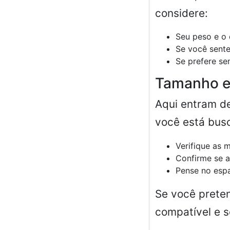
considere:
Seu peso e o
Se você sente
Se prefere se
Tamanho e
Aqui entram d
você está bu
Verifique as 
Confirme se a
Pense no espa
Se você preten
compatível e s