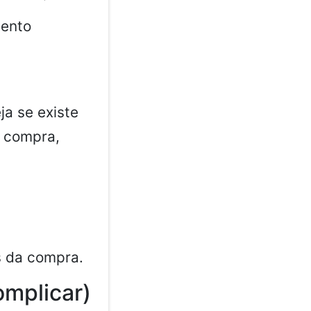
mento
ja se existe
r compra,
s da compra.
omplicar)