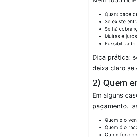
Nem todo bolet
Quantidade de
Se existe ent
Se há cobranç
Multas e juro
Possibilidade 
Dica prática: 
deixa claro se
2) Quem em
Em alguns caso
pagamento. Is
Quem é o ven
Quem é o res
Como funciona