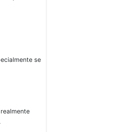
pecialmente se
 realmente
.