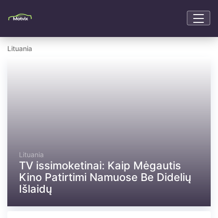
Lituania
Lituania
TV issimoketinai: Kaip Mėgautis
Kino Patirtimi Namuose Be Didelių
Išlaidų