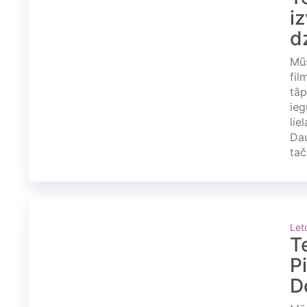
i
d
Mūs
fil
tāp
ieg
lie
Dau
tač
Let
T
P
D