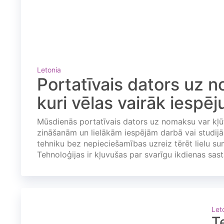
Letonia
Portatīvais dators uz n
kuri vēlas vairāk iespēj
Mūsdienās portatīvais dators uz nomaksu var kļūt
zināšanām un lielākām iespējām darbā vai studijās
tehniku bez nepieciešamības uzreiz tērēt lielu s
Tehnoloģijas ir kļuvušas par svarīgu ikdienas sa
Let
T