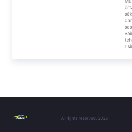
Mūs
ērt
sāk
dar
sas
vai
teh
ris
All rights reserved, 2026