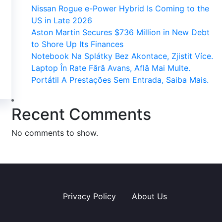
Nissan Rogue e-Power Hybrid Is Coming to the
US in Late 2026
Aston Martin Secures $736 Million in New Debt
to Shore Up Its Finances
Notebook Na Splátky Bez Akontace, Zjistit Více.
Laptop În Rate Fără Avans, Află Mai Multe.
Portátil A Prestações Sem Entrada, Saiba Mais.
Recent Comments
No comments to show.
Privacy Policy
About Us