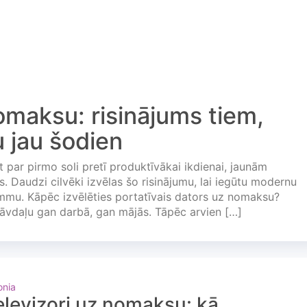
omaksu: risinājums tiem,
u jau šodien
 par pirmo soli pretī produktīvākai ikdienai, jaunām
. Daudzi cilvēki izvēlas šo risinājumu, lai iegūtu modernu
ummu. Kāpēc izvēlēties portatīvais dators uz nomaksu?
stāvdaļu gan darbā, gan mājās. Tāpēc arvien […]
onia
elevizori uz nomaksu: kā