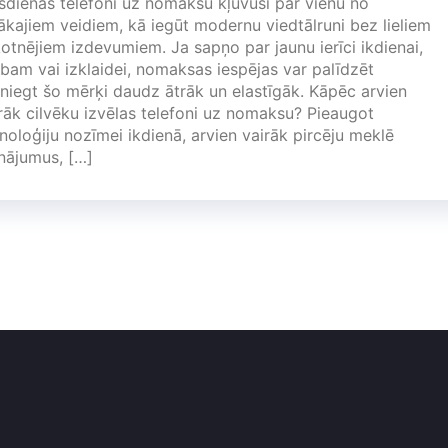
dienās telefoni uz nomaksu kļuvuši par vienu no
ākajiem veidiem, kā iegūt modernu viedtālruni bez lieliem
otnējiem izdevumiem. Ja sapņo par jaunu ierīci ikdienai,
bam vai izklaidei, nomaksas iespējas var palīdzēt
niegt šo mērķi daudz ātrāk un elastīgāk. Kāpēc arvien
rāk cilvēku izvēlas telefoni uz nomaksu? Pieaugot
noloģiju nozīmei ikdienā, arvien vairāk pircēju meklē
inājumus, […]