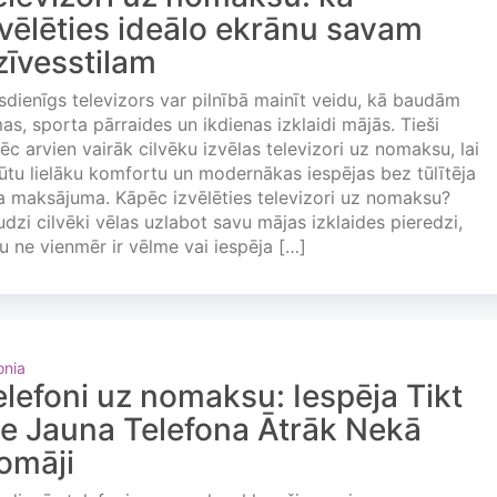
zvēlēties ideālo ekrānu savam
zīvesstilam
dienīgs televizors var pilnībā mainīt veidu, kā baudām
mas, sporta pārraides un ikdienas izklaidi mājās. Tieši
ēc arvien vairāk cilvēku izvēlas televizori uz nomaksu, lai
ūtu lielāku komfortu un modernākas iespējas bez tūlītēja
la maksājuma. Kāpēc izvēlēties televizori uz nomaksu?
dzi cilvēki vēlas uzlabot savu mājas izklaides pieredzi,
u ne vienmēr ir vēlme vai iespēja […]
onia
elefoni uz nomaksu: Iespēja Tikt
ie Jauna Telefona Ātrāk Nekā
omāji